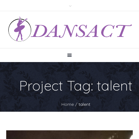
Project Tag:
talent
Home
/
talent