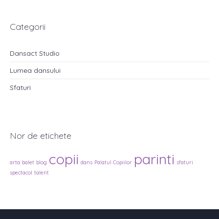
Categorii
Dansact Studio
Lumea dansului
Sfaturi
Nor de etichete
copii
parinti
arta
balet
blog
dans
Palatul Copiilor
sfaturi
spectacol
talent