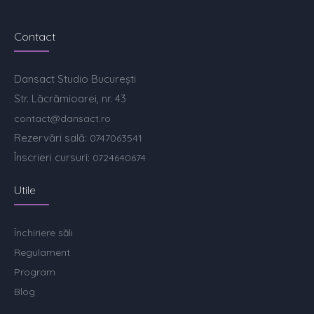
Contact
Dansact Studio București
Str. Lăcrămioarei, nr. 43
contact@dansact.ro
Rezervări sală:
0747063541
Înscrieri cursuri:
0724640674
Utile
Închiriere săli
Regulament
Program
Blog