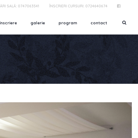
ĂRI SALĂ:
0747063541
ÎNSCRIERI CURSURI:
0724640674
înscriere
galerie
program
contact