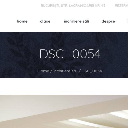
BUCUREȘTI, STR. LĂCRĂMIOAREI NR. 43
REZERV
home
clase
închiriere săli
despre
DSC_0054
Home
/
Închiriere săli
/
DSC_0054