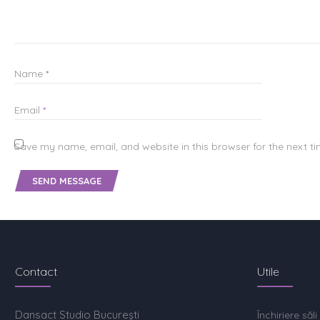
Name
*
Email
*
Save my name, email, and website in this browser for the next t
Contact
Utile
Dansact Studio București
Închiriere săli