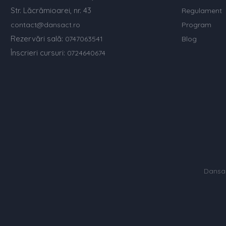
Str. Lăcrămioarei, nr. 43
Regulament
contact@dansact.ro
Program
Rezervări sală:
0747063541
Blog
Înscrieri cursuri:
0724640674
Dansac