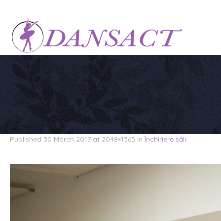
Published
30 March 2017
at 2048×1365 in
Închiriere săli
.