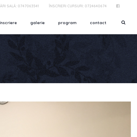
ĂRI SALĂ:
0747063541
ÎNSCRIERI CURSURI:
0724640674
înscriere
galerie
program
contact