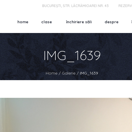
BUCUREȘTI, STR. LĂCRĂMIOAREI NR. 43
REZERV
home
clase
închiriere săli
despre
IMG_1639
Home
/
Galerie
/
IMG_1639