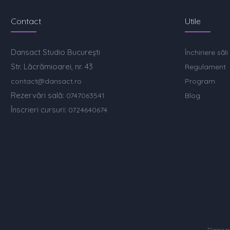
Contact
Utile
Dansact Studio București
Închiriere săli
Str. Lăcrămioarei, nr. 43
Regulament
contact@dansact.ro
Program
Rezervări sală:
0747063541
Blog
Înscrieri cursuri:
0724640674