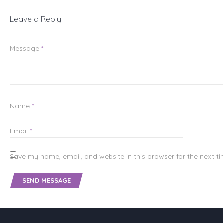
Leave a Reply
Message
*
Name
*
Email
*
Save my name, email, and website in this browser for the next t