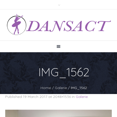
IMG_1562
Home
/
Galerie
/
IMG_1562
Published
19 March 2017
at 2048×1536 in
Galerie
.