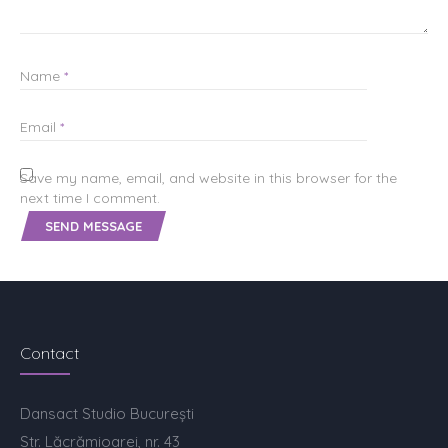
Name
*
Email
*
Save my name, email, and website in this browser for the
next time I comment.
Contact
Dansact Studio București
Str. Lăcrămioarei, nr. 43