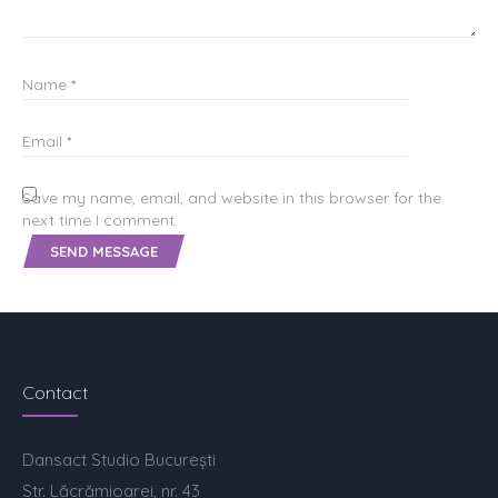
Name
*
Email
*
Save my name, email, and website in this browser for the
next time I comment.
Contact
Dansact Studio București
Str. Lăcrămioarei, nr. 43