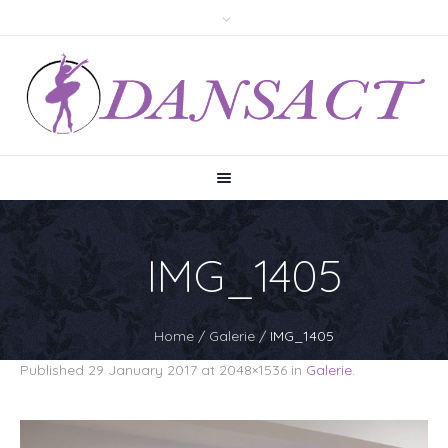
IMG_1405
Home
/
Galerie
/
IMG_1405
Published
29 January 2017
at 2048×1536 in
Galerie
.