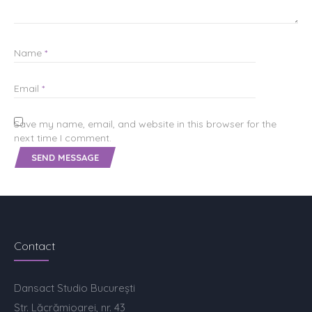
Name
*
Email
*
Save my name, email, and website in this browser for the
next time I comment.
Contact
Dansact Studio București
Str. Lăcrămioarei, nr. 43