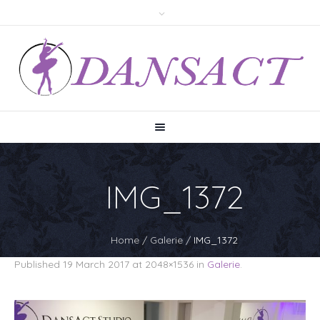
IMG_1372
Home
/
Galerie
/
IMG_1372
Published
19 March 2017
at 2048×1536 in
Galerie
.