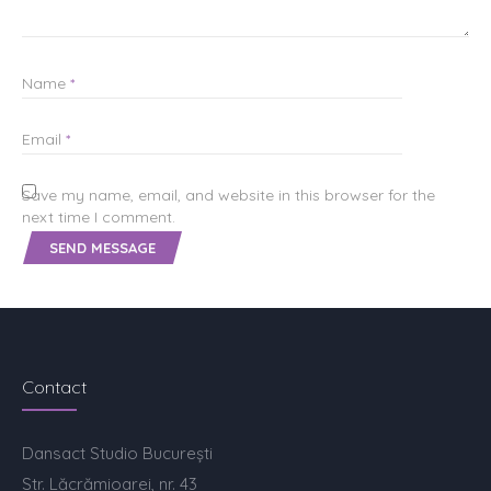
Name
*
Email
*
Save my name, email, and website in this browser for the
next time I comment.
Contact
Dansact Studio București
Str. Lăcrămioarei, nr. 43