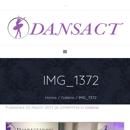
IMG_1372
Home
/
Galerie
/
IMG_1372
Published
20 March 2017
at 2048×1536 in
Galerie
.