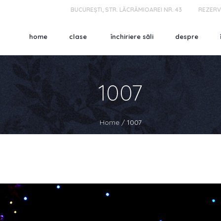
BUCUREȘTI, STR. LĂCRĂMIOAREI NR. 43
REZERV
home
clase
închiriere săli
despre
1007
Home
/
1007