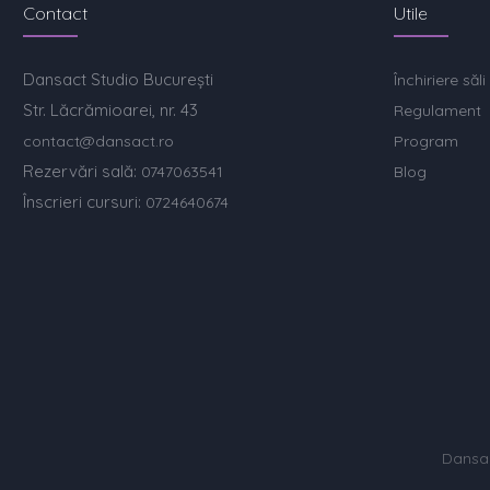
Contact
Utile
Dansact Studio București
Închiriere săli
Str. Lăcrămioarei, nr. 43
Regulament
contact@dansact.ro
Program
Rezervări sală:
0747063541
Blog
Înscrieri cursuri:
0724640674
Dansac