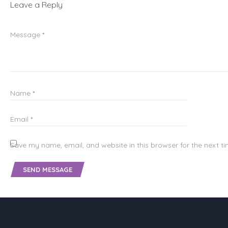
Leave a Reply
Message
*
Name
*
Email
*
Save my name, email, and website in this browser for the next t