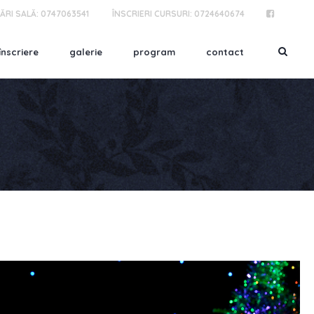
ĂRI SALĂ:
0747063541
ÎNSCRIERI CURSURI:
0724640674
înscriere
galerie
program
contact