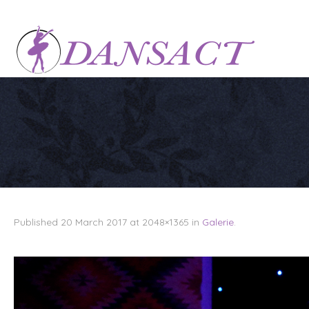
Published
20 March 2017
at 2048×1365 in
Galerie
.