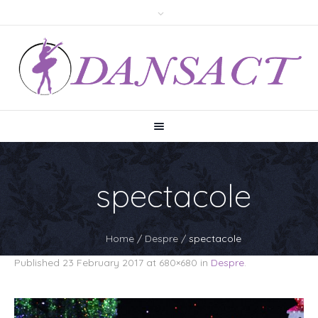
spectacole
Home
/
Despre
/
spectacole
Published
23 February 2017
at 680×680 in
Despre
.