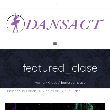
featured_clase
Home
/
Clase
/
featured_clase
Published
19 March 2017
at 2048×1344 in
Clase
.