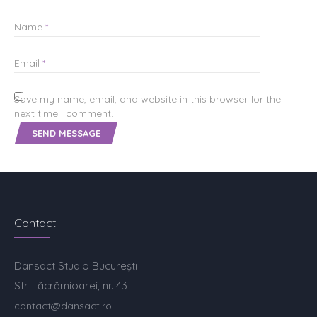
Name
*
Email
*
Save my name, email, and website in this browser for the
next time I comment.
Contact
Dansact Studio București
Str. Lăcrămioarei, nr. 43
contact@dansact.ro